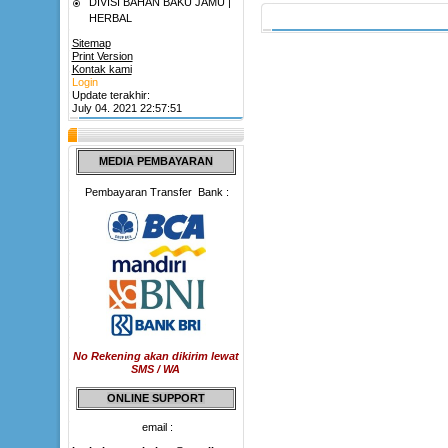
DIVISI BAHAN BAKU JAMU |
HERBAL
Sitemap
Print Version
Kontak kami
Login
Update terakhir:
July 04. 2021 22:57:51
MEDIA PEMBAYARAN
Pembayaran Transfer Bank :
No Rekening akan dikirim lewat
SMS / WA
ONLINE SUPPORT
email :